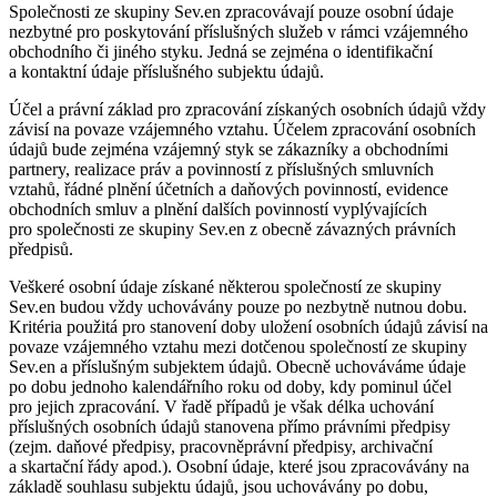
Společnosti ze skupiny Sev.en zpracovávají pouze osobní údaje
nezbytné pro poskytování příslušných služeb v rámci vzájemného
obchodního či jiného styku. Jedná se zejména o identifikační
a kontaktní údaje příslušného subjektu údajů.
Účel a právní základ pro zpracování získaných osobních údajů vždy
závisí na povaze vzájemného vztahu. Účelem zpracování osobních
údajů bude zejména vzájemný styk se zákazníky a obchodními
partnery, realizace práv a povinností z příslušných smluvních
vztahů, řádné plnění účetních a daňových povinností, evidence
obchodních smluv a plnění dalších povinností vyplývajících
pro společnosti ze skupiny Sev.en z obecně závazných právních
předpisů.
Veškeré osobní údaje získané některou společností ze skupiny
Sev.en budou vždy uchovávány pouze po nezbytně nutnou dobu.
Kritéria použitá pro stanovení doby uložení osobních údajů závisí na
povaze vzájemného vztahu mezi dotčenou společností ze skupiny
Sev.en a příslušným subjektem údajů. Obecně uchováváme údaje
po dobu jednoho kalendářního roku od doby, kdy pominul účel
pro jejich zpracování. V řadě případů je však délka uchování
příslušných osobních údajů stanovena přímo právními předpisy
(zejm. daňové předpisy, pracovněprávní předpisy, archivační
a skartační řády apod.). Osobní údaje, které jsou zpracovávány na
základě souhlasu subjektu údajů, jsou uchovávány po dobu,