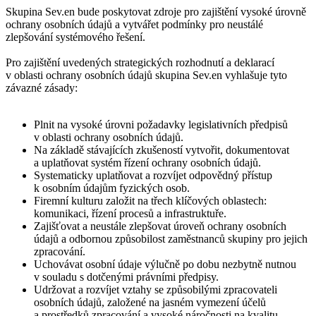
Skupina Sev.en bude poskytovat zdroje pro zajištění vysoké úrovně
ochrany osobních údajů a vytvářet podmínky pro neustálé
zlepšování systémového řešení.
Pro zajištění uvedených strategických rozhodnutí a deklarací
v oblasti ochrany osobních údajů skupina Sev.en vyhlašuje tyto
závazné zásady:
Plnit na vysoké úrovni požadavky legislativních předpisů
v oblasti ochrany osobních údajů.
Na základě stávajících zkušeností vytvořit, dokumentovat
a uplatňovat systém řízení ochrany osobních údajů.
Systematicky uplatňovat a rozvíjet odpovědný přístup
k osobním údajům fyzických osob.
Firemní kulturu založit na třech klíčových oblastech:
komunikaci, řízení procesů a infrastruktuře.
Zajišťovat a neustále zlepšovat úroveň ochrany osobních
údajů a odbornou způsobilost zaměstnanců skupiny pro jejich
zpracování.
Uchovávat osobní údaje výlučně po dobu nezbytně nutnou
v souladu s dotčenými právními předpisy.
Udržovat a rozvíjet vztahy se způsobilými zpracovateli
osobních údajů, založené na jasném vymezení účelů
a prostředků zpracování a vysoké náročnosti na kvalitu